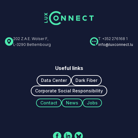
doc
docx.
202 Z.A.E. Wolser F,
T: +352 276168 1
L-3290 Bettembourg
info@luxconnect.lu
Useful links
Data Center
Dark Fiber
Corporate Social Responsibility
Navigation
Contact
News
Jobs
secondaire