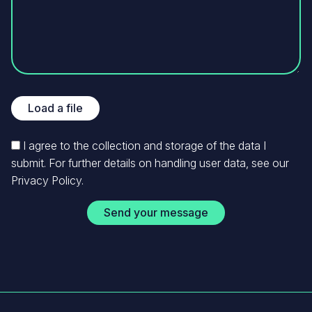
Load
Load a file
a
file
1
I agree to the collection and storage of the data I
seul
submit. For further details on handling user data, see our
fichier.
Privacy Policy
.
Limité
à
300
Mo.
Types
autorisés
:
pdf